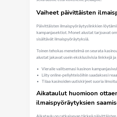
Vaiheet päivittäisten ilmai
Päivittäisten ilmaispyöräytyslinkkien löytämi
kampanjasektiot. Monet alustat tarjoavat omis
sisältävät ilmaispyöräytyksiä.
Toinen tehokas menetelmä on seurata kasinoai
alustat jakavat usein eksklusiivisia linkkejä ja
Vieraile valitsemasi kasinon kampanjasivul
Liity online-peliyhteisöihin saadaksesi reaa
Tilaa kasinoiden uutiskirjeet suoria ilmoitu
Aikataulut huomioon ottaen
ilmaispyöräytyksien saamis
Aikataulu on ratkaisevan tärkeä päivittäiste