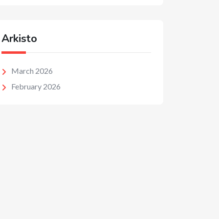
Arkisto
March 2026
February 2026