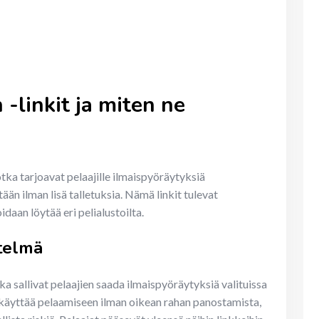
-linkit ja miten ne
tka tarjoavat pelaajille ilmaispyöräytyksiä
än ilman lisä talletuksia. Nämä linkit tulevat
oidaan löytää eri pelialustoilta.
itelmä
otka sallivat pelaajien saada ilmaispyöräytyksiä valituissa
 käyttää pelaamiseen ilman oikean rahan panostamista,