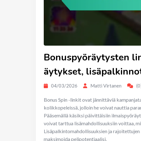
Bonuspyöräytysten link
äytykset, lisäpalkinnot
04/03/2026
Matti Virtanen
(0
Bonus Spin -linkit ovat jännittäviä kampanjata
kolikkopeleissä, jolloin he voivat nauttia par
Pääsemällä käsiksi päivittäisiin ilmaispyöräyty
voivat tarttua lisämahdollisuuksiin voittaa, mi
Lisäpalkintomahdollisuuksien ja rajoitettujen 
maksimoida pelipotentiaalisi.