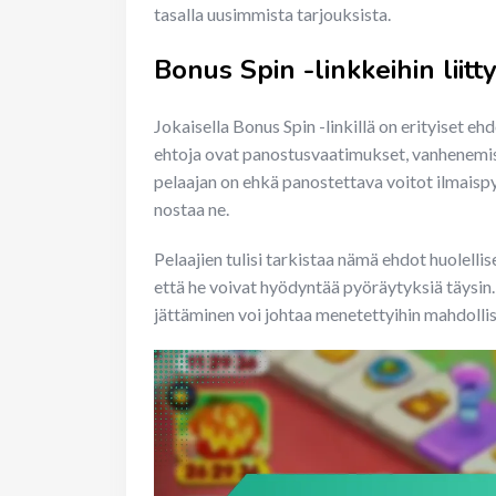
tasalla uusimmista tarjouksista.
Bonus Spin -linkkeihin liit
Jokaisella Bonus Spin -linkillä on erityiset ehd
ehtoja ovat panostusvaatimukset, vanhenemispäi
pelaajan on ehkä panostettava voitot ilmaispy
nostaa ne.
Pelaajien tulisi tarkistaa nämä ehdot huolelli
että he voivat hyödyntää pyöräytyksiä täysin. 
jättäminen voi johtaa menetettyihin mahdollis