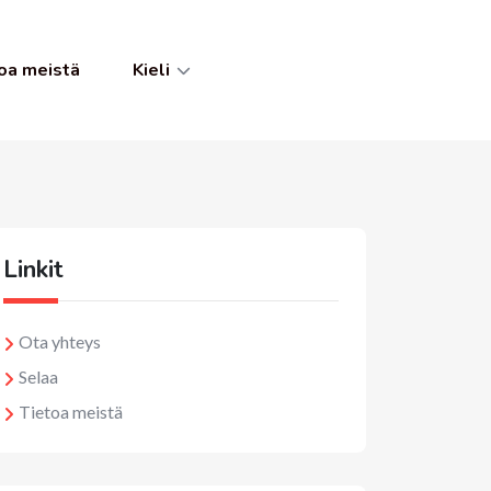
oa meistä
Kieli
Linkit
Ota yhteys
Selaa
Tietoa meistä