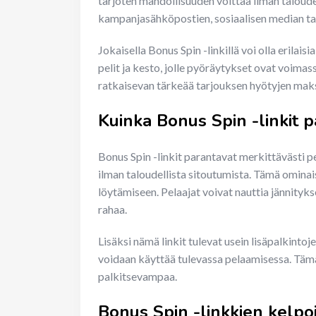
tarjoten mahdollisuuden voittaa ilman taloudel
kampanjasähköpostien, sosiaalisen median tai
Jokaisella Bonus Spin -linkillä voi olla erilai
pelit ja kesto, jolle pyöräytykset ovat voim
ratkaisevan tärkeää tarjouksen hyötyjen mak
Kuinka Bonus Spin -linkit 
Bonus Spin -linkit parantavat merkittävästi pe
ilman taloudellista sitoutumista. Tämä ominai
löytämiseen. Pelaajat voivat nauttia jännityks
rahaa.
Lisäksi nämä linkit tulevat usein lisäpalkintoj
voidaan käyttää tulevassa pelaamisessa. Täm
palkitsevampaa.
Bonus Spin -linkkien kelpo