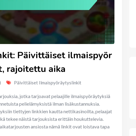
it: Päivittäiset ilmaispyör
, rajoitettu aika
)
Päivittäiset Ilmaispyöräytyslinkit
rjouksia, jotka tarjoavat pelaajille ilmaispyöräytyksiä
annetuista pelielämyksistä ilman lisäkustannuksia.
ksiin tiettyjen linkkien kautta nettikasinoilta, pelaajat
kä tekee näistä tarjouksista erittäin houkuttelevia.
aikatarjousten ansiosta nämä linkit ovat loistava tapa