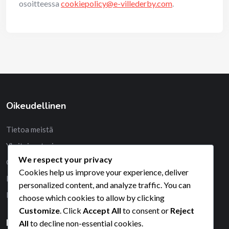
osoitteessa
cookiepolicy@e-villederby.com
.
Oikeudellinen
Tietoa meistä
Yksityisyytesi
We respect your privacy
Ota yhteys
Cookies help us improve your experience, deliver
Evästekäytäntö
personalized content, and analyze traffic. You can
Palveluehdot
choose which cookies to allow by clicking
Customize
. Click
Accept All
to consent or
Reject
Haku
All
to decline non-essential cookies.