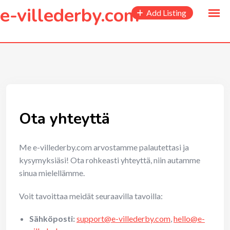
to
e-villederby.com
Add Listing
content
Ota yhteyttä
Me e-villederby.com arvostamme palautettasi ja
kysymyksiäsi! Ota rohkeasti yhteyttä, niin autamme
sinua mielellämme.
Voit tavoittaa meidät seuraavilla tavoilla:
Sähköposti:
support@e-villederby.com
,
hello@e-