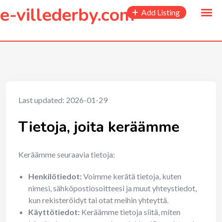
to
e-villederby.com
Add Listing
content
Last updated: 2026-01-29
Tietoja, joita keräämme
Keräämme seuraavia tietoja:
Henkilötiedot:
Voimme kerätä tietoja, kuten
nimesi, sähköpostiosoitteesi ja muut yhteystiedot,
kun rekisteröidyt tai otat meihin yhteyttä.
Käyttötiedot:
Keräämme tietoja siitä, miten