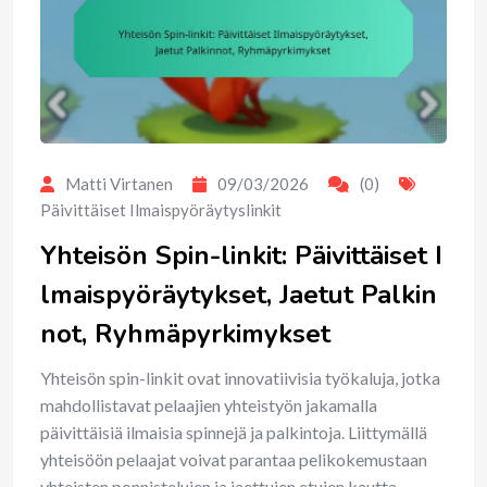
Matti Virtanen
09/03/2026
(0)
Päivittäiset Ilmaispyöräytyslinkit
Yhteisön Spin-linkit: Päivittäiset I
lmaispyöräytykset, Jaetut Palkin
not, Ryhmäpyrkimykset
Yhteisön spin-linkit ovat innovatiivisia työkaluja, jotka
mahdollistavat pelaajien yhteistyön jakamalla
päivittäisiä ilmaisia spinnejä ja palkintoja. Liittymällä
yhteisöön pelaajat voivat parantaa pelikokemustaan
yhteisten ponnistelujen ja jaettujen etujen kautta,