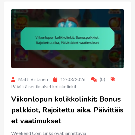
Matti Virtanen
12/03/2026
(0)
Päivittäiset ilmaiset kolikkolinkit
Viikonlopun kolikkolinkit: Bonus
palkkiot, Rajoitettu aika, Päivittäis
et vaatimukset
Weekend Coin Links ovat jännittäviä