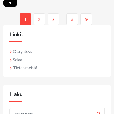
▾
...
1
2
3
5
Linkit
Ota yhteys
Selaa
Tietoa meistä
Haku