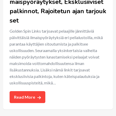
maispyöräytykset, Eksklusiiviset
palkinnot, Rajoitetun ajan tarjouk
set
Golden Spin Links tarjoavat pelaajille jännittäviä
päivittäisiä ilmaispyöräytyksiä eri pelialustoilla, mikä
parantaa käyttäjien sitoutumista ja palkitsee
uskollisuuden. Seuraamalla yksinkertaisia vaiheita
näiden pyöräytysten lunastamiseksi pelaajat voivat
maksimoida voittomahdollisuutensa ilman
lisäkustannuksia. Lisäksi nämä linkit tarjoavat
eksklusiivisia palkintoja, kuten käteispalautuksia ja
uskollisuuspisteitä, mikä…
Read More