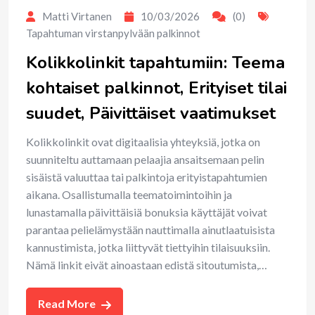
Matti Virtanen
10/03/2026
(0)
Tapahtuman virstanpylvään palkinnot
Kolikkolinkit tapahtumiin: Teema
kohtaiset palkinnot, Erityiset tilai
suudet, Päivittäiset vaatimukset
Kolikkolinkit ovat digitaalisia yhteyksiä, jotka on
suunniteltu auttamaan pelaajia ansaitsemaan pelin
sisäistä valuuttaa tai palkintoja erityistapahtumien
aikana. Osallistumalla teematoimintoihin ja
lunastamalla päivittäisiä bonuksia käyttäjät voivat
parantaa pelielämystään nauttimalla ainutlaatuisista
kannustimista, jotka liittyvät tiettyihin tilaisuuksiin.
Nämä linkit eivät ainoastaan edistä sitoutumista,…
Read More