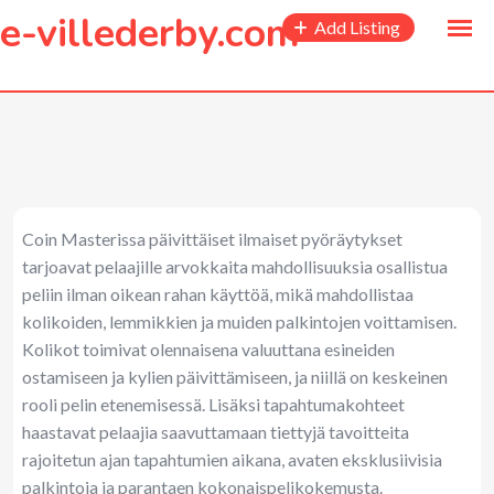
to
e-villederby.com
Add Listing
content
Coin Masterissa päivittäiset ilmaiset pyöräytykset
tarjoavat pelaajille arvokkaita mahdollisuuksia osallistua
peliin ilman oikean rahan käyttöä, mikä mahdollistaa
kolikoiden, lemmikkien ja muiden palkintojen voittamisen.
Kolikot toimivat olennaisena valuuttana esineiden
ostamiseen ja kylien päivittämiseen, ja niillä on keskeinen
rooli pelin etenemisessä. Lisäksi tapahtumakohteet
haastavat pelaajia saavuttamaan tiettyjä tavoitteita
rajoitetun ajan tapahtumien aikana, avaten eksklusiivisia
palkintoja ja parantaen kokonaispelikokemusta.