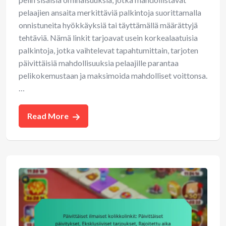
pelaajien ansaita merkittäviä palkintoja suorittamalla
onnistuneita hyökkäyksiä tai täyttämällä määrättyjä
tehtäviä. Nämä linkit tarjoavat usein korkealaatuisia
palkintoja, jotka vaihtelevat tapahtumittain, tarjoten
päivittäisiä mahdollisuuksia pelaajille parantaa
pelikokemustaan ja maksimoida mahdolliset voittonsa.
…
Read More