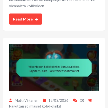
olennaista kolikoiden…
Read More
Matti Virtanen
12/03/2026
(0)
Päivittäiset ilmaiset kolikkolinkit