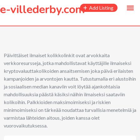
to
e-villederby.com
Add Listing
content
Päivittäiset ilmaiset kolikkolinkit ovat arvokkaita
verkkoresursseja, jotka mahdollistavat käyttäjille ilmaiseksi
kryptovaluuttakolikoiden ansaitsemisen joka päivä erilaisten
kampanjoiden ja arvontojen kautta. Tutustumalla eri alustoihin
ja sosiaalisen median kanaviin voit löytää ajankohtaisia
mahdollisuuksia päästä käsiksi näihin ilmaiseksi saataviin
kolikoihin. Palkkioiden maksimoimiseksi ja riskien
minimoimiseksi on tärkeää noudattaa turvallisia menetelmiä ja
varmistaa lähteiden aitous, joiden kanssa olet
vuorovaikutuksessa.